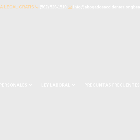
A LEGAL GRATIS
(562) 526-1510
info@abogadosaccidenteslongbe
 PERSONALES
LEY LABORAL
PREGUNTAS FRECUENTES