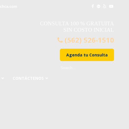
achca.com
CONSULTA 100 % GRATUITA
SIN COSTO INICIAL
(562) 526-1510
Agenda tu Consulta
CONTÁCTENOS