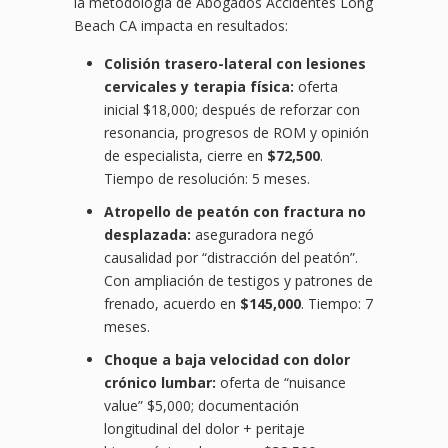
la metodología de Abogados Accidentes Long
Beach CA impacta en resultados:
Colisión trasero-lateral con lesiones
cervicales y terapia física:
oferta
inicial $18,000; después de reforzar con
resonancia, progresos de ROM y opinión
de especialista, cierre en
$72,500
.
Tiempo de resolución: 5 meses.
Atropello de peatón con fractura no
desplazada:
aseguradora negó
causalidad por “distracción del peatón”.
Con ampliación de testigos y patrones de
frenado, acuerdo en
$145,000
. Tiempo: 7
meses.
Choque a baja velocidad con dolor
crónico lumbar:
oferta de “nuisance
value” $5,000; documentación
longitudinal del dolor + peritaje