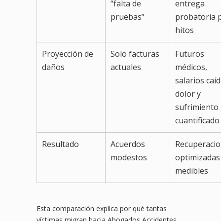
“falta de
entrega
pruebas”
probatoria 
hitos
Proyección de
Solo facturas
Futuros
daños
actuales
médicos,
salarios caíd
dolor y
sufrimiento
cuantificado
Resultado
Acuerdos
Recuperaci
modestos
optimizadas
medibles
Esta comparación explica por qué tantas
víctimas migran hacia Abogados Accidentes